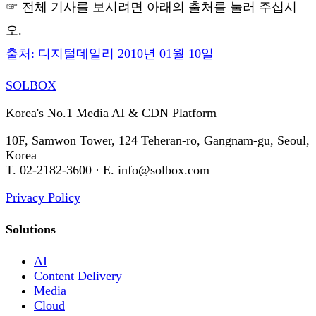
☞ 전체 기사를 보시려면 아래의 출처를 눌러 주십시
오.
출처: 디지털데일리 2010년 01월 10일
SOL
BOX
Korea's No.1 Media AI & CDN Platform
10F, Samwon Tower, 124 Teheran-ro, Gangnam-gu, Seoul,
Korea
T. 02-2182-3600 · E. info@solbox.com
Privacy Policy
Solutions
AI
Content Delivery
Media
Cloud