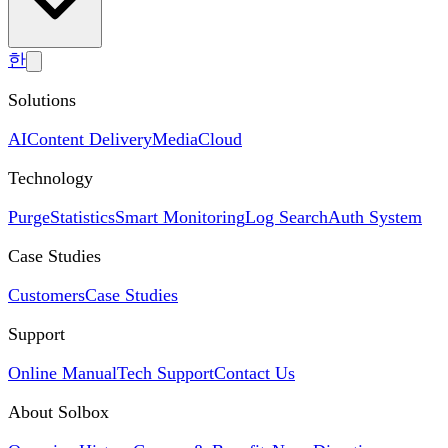
한
Solutions
AI
Content Delivery
Media
Cloud
Technology
Purge
Statistics
Smart Monitoring
Log Search
Auth System
Case Studies
Customers
Case Studies
Support
Online Manual
Tech Support
Contact Us
About Solbox