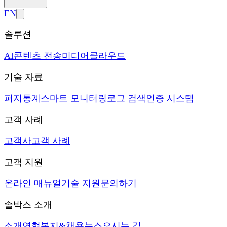
EN
솔루션
AI
콘텐츠 전송
미디어
클라우드
기술 자료
퍼지
통계
스마트 모니터링
로그 검색
인증 시스템
고객 사례
고객사
고객 사례
고객 지원
온라인 매뉴얼
기술 지원
문의하기
솔박스 소개
소개
연혁
복지&채용
뉴스
오시는 길