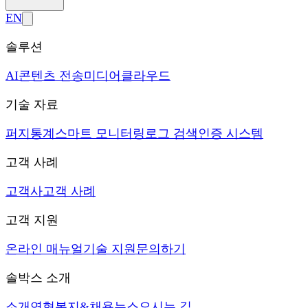
EN
솔루션
AI
콘텐츠 전송
미디어
클라우드
기술 자료
퍼지
통계
스마트 모니터링
로그 검색
인증 시스템
고객 사례
고객사
고객 사례
고객 지원
온라인 매뉴얼
기술 지원
문의하기
솔박스 소개
소개
연혁
복지&채용
뉴스
오시는 길